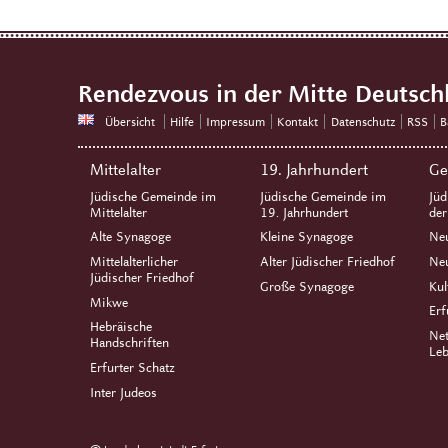
Rendezvous in der Mitte Deutsch
Übersicht
Hilfe
Impressum
Kontakt
Datenschutz
RSS
B
Mittelalter
19. Jahrhundert
Ge
Jüdische Gemeinde im
Jüdische Gemeinde im
Jüd
Mittelalter
19. Jahrhundert
de
Alte Synagoge
Kleine Synagoge
Ne
Mittelalterlicher
Alter Jüdischer Friedhof
Neu
Jüdischer Friedhof
Große Synagoge
Kul
Mikwe
Erf
Hebräische
Net
Handschriften
Leb
Erfurter Schatz
Inter Judeos