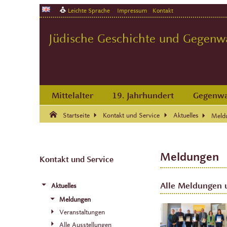
Leichte Sprache
Impressum
Kontakt
Jüdische Geschichte und Gegenwar
Mittelalter
19. Jahrhundert
Gegenwa
Suche:
Suche Ende.
Startseite
Kontakt und Service
Aktuelles
Meld
Meldungen
Kontakt und Service
Alle Meldungen 
Aktuelles
Meldungen
Veranstaltungen
Alle Ausstellungen