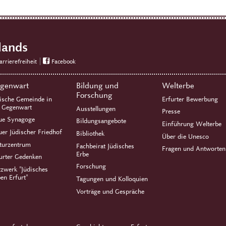
lands
arrierefreiheit
Facebook
genwart
Bildung und
Welterbe
Forschung
ische Gemeinde in
Erfurter Bewerbung
r Gegenwart
Ausstellungen
Presse
ue Synagoge
Bildungsangebote
Einführung Welterbe
er Jüdischer Friedhof
Bibliothek
Über die Unesco
turzentrum
Fachbeirat Jüdisches
Fragen und Antworten
Erbe
urter Gedenken
Forschung
zwerk "Jüdisches
en Erfurt"
Tagungen und Kolloquien
Vorträge und Gespräche