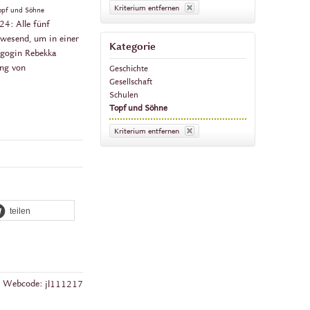
Kriterium entfernen
 Topf und Söhne
4: Alle fünf
nwesend, um in einer
Kategorie
agogin Rebekka
ung von
Geschichte
Gesellschaft
Schulen
Topf und Söhne
Kriterium entfernen
teilen
Webcode:
jl111217