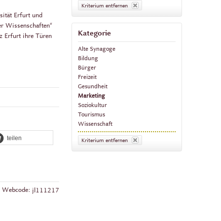
Kriterium entfernen
sität Erfurt und
er Wissenschaften“
Kategorie
z Erfurt ihre Türen
Alte Synagoge
Bildung
Bürger
Freizeit
Gesundheit
Marketing
Soziokultur
Tourismus
Wissenschaft
teilen
Kriterium entfernen
Webcode:
jl111217