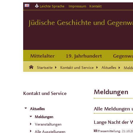
Leichte Sprache
Impressum
Kontakt
Jüdische Geschichte und Gegenwar
Mittelalter
19. Jahrhundert
Gegenwa
Suche:
Suche Ende.
Startseite
Kontakt und Service
Aktuelles
Meld
Meldungen
Kontakt und Service
Alle Meldungen 
Aktuelles
Meldungen
Lange Nacht der W
Veranstaltungen
Pressemitteilung:
21.10.
Alle Ausstellungen