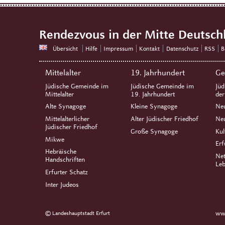
Rendezvous in der Mitte Deutsch
Übersicht
Hilfe
Impressum
Kontakt
Datenschutz
RSS
B
Mittelalter
19. Jahrhundert
Ge
Jüdische Gemeinde im
Jüdische Gemeinde im
Jüd
Mittelalter
19. Jahrhundert
de
Alte Synagoge
Kleine Synagoge
Ne
Mittelalterlicher
Alter Jüdischer Friedhof
Neu
Jüdischer Friedhof
Große Synagoge
Kul
Mikwe
Erf
Hebräische
Net
Handschriften
Leb
Erfurter Schatz
Inter Judeos
© Landeshauptstadt Erfurt
www