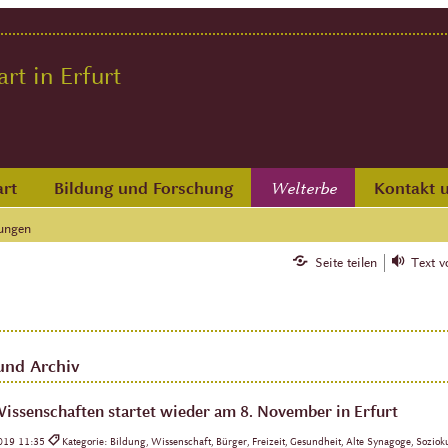
t in Erfurt
rt
Bildung und Forschung
Kontakt 
Welterbe
ungen
Seite teilen
Text v
und Archiv
issenschaften startet wieder am 8. November in Erfurt
2019 11:35
Kategorie: Bildung, Wissenschaft, Bürger, Freizeit, Gesundheit, Alte Synagoge, Soziok