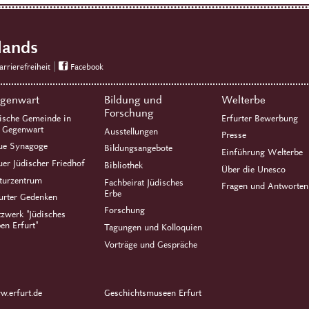
lands
arrierefreiheit
Facebook
genwart
Bildung und
Welterbe
Forschung
ische Gemeinde in
Erfurter Bewerbung
r Gegenwart
Ausstellungen
Presse
ue Synagoge
Bildungsangebote
Einführung Welterbe
er Jüdischer Friedhof
Bibliothek
Über die Unesco
turzentrum
Fachbeirat Jüdisches
Fragen und Antworten
Erbe
urter Gedenken
Forschung
zwerk "Jüdisches
en Erfurt"
Tagungen und Kolloquien
Vorträge und Gespräche
.erfurt.de
Geschichtsmuseen Erfurt