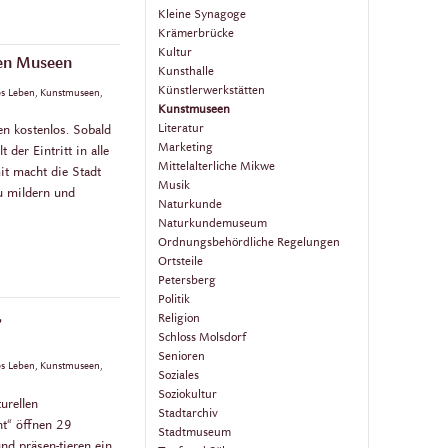
Kleine Synagoge
Krämerbrücke
Kultur
chen Museen
Kunsthalle
Künstlerwerkstätten
hes Leben, Kunstmuseen,
Kunstmuseen
Literatur
en kostenlos. Sobald
Marketing
der Eintritt in alle
Mittelalterliche Mikwe
it macht die Stadt
Musik
u mildern und
Naturkunde
Naturkundemuseum
Ordnungsbehördliche Regelungen
Ortsteile
Petersberg
Politik
,
Religion
Schloss Molsdorf
Senioren
hes Leben, Kunstmuseen,
Soziales
Soziokultur
urellen
Stadtarchiv
ht“ öffnen 29
Stadtmuseum
d präsen-tieren ein