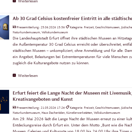
Weiterlesen
Ab 30 Grad Celsius kostenfreier Eintritt in alle städtis
Pressemitteilung:
25.06.2026 15:56
Kategorie: Freizeit, Geschichtsmuseen, Jüdisc
Naturkundemuseum, Volkskundemuseum
Die Landeshauptstadt Erfurt öffnet ihre städtischen Museen an Hitzetag
die Außentemperatur 30 Grad Celsius erreicht oder überschreitet, entfällt 
städtischen Museen – unkompliziert, ohne Anmeldung und für alle. Dam
ein Angebot, Belastungen bei Extremtemperaturen für viele Menschen z
zugleich die Kulturangebote nutzen zu können.
Weiterlesen
Erfurt feiert die Lange Nacht der Museen mit Livemusik
Kreativangeboten und Kunst
Pressemitteilung:
21.05.2026 17:26
Kategorie: Freizeit, Geschichtsmuseen, Jüdisc
Naturkundemuseum, Haus Dacheröden, Künstlerwerkstätten, Volkskundemuseum
Am 29. Mai 2026 lädt die Lange Nacht der Museen erneut zu einer kult
Entdeckungsreise durch Erfurt ein. Unter dem Motto „Bunt wie die Nac
Museen, Galerien und Kulturorte von 18:00 bis 24:00 Uhr ihre Türen un