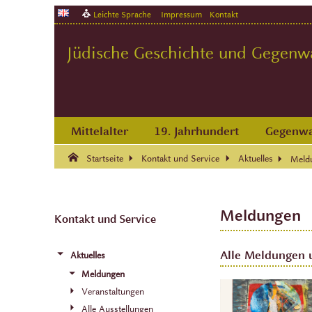
Leichte Sprache
Impressum
Kontakt
Jüdische Geschichte und Gegenwar
Mittelalter
19. Jahrhundert
Gegenwa
Suche:
Suche Ende.
Startseite
Kontakt und Service
Aktuelles
Meld
Meldungen
Kontakt und Service
Alle Meldungen 
Aktuelles
Meldungen
Veranstaltungen
Alle Ausstellungen