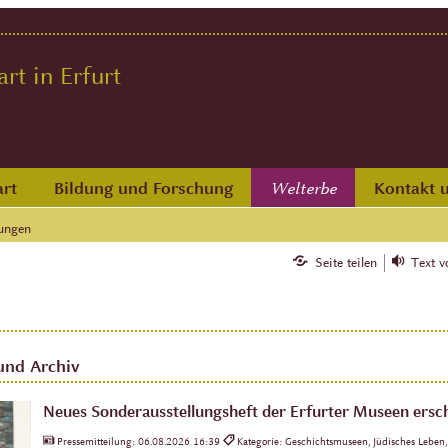
t in Erfurt
rt
Bildung und Forschung
Kontakt 
Welterbe
ungen
Seite teilen
Text v
und Archiv
Neues Sonderausstellungsheft der Erfurter Museen ersc
Pressemitteilung:
06.08.2026 16:39
Kategorie: Geschichtsmuseen, Jüdisches Leben