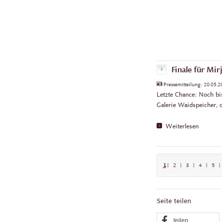
Finale für Mir
Pressemitteilung:
20.05.
Letzte Chance: Noch bis
Galerie Waidspeicher, 
Weiterlesen
1
|
2
|
3
|
4
|
5
|
Seite teilen
teilen