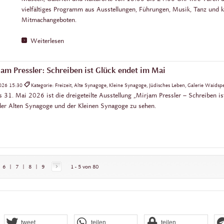
vielfältiges Programm aus Ausstellungen, Führungen, Musik, Tanz und k
Mitmachangeboten.
Weiterlesen
jam Pressler: Schreiben ist Glück endet im Mai
2026 15:30
Kategorie: Freizeit, Alte Synagoge, Kleine Synagoge, Jüdisches Leben, Galerie Waidsp
 31. Mai 2026 ist die dreigeteilte Ausstellung „Mirjam Pressler – Schreiben ist
der Alten Synagoge und der Kleinen Synagoge zu sehen.
6
|
7
|
8
|
9
1 - 5 von 80
tweet
teilen
teilen