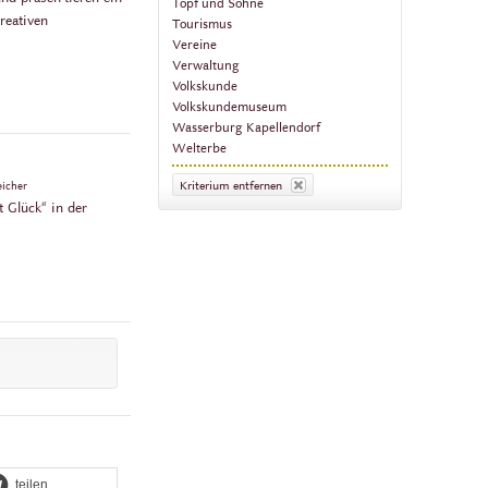
Topf und Söhne
reativen
Tourismus
Vereine
Verwaltung
Volkskunde
Volkskundemuseum
Wasserburg Kapellendorf
Welterbe
Kriterium entfernen
eicher
 Glück“ in der
teilen