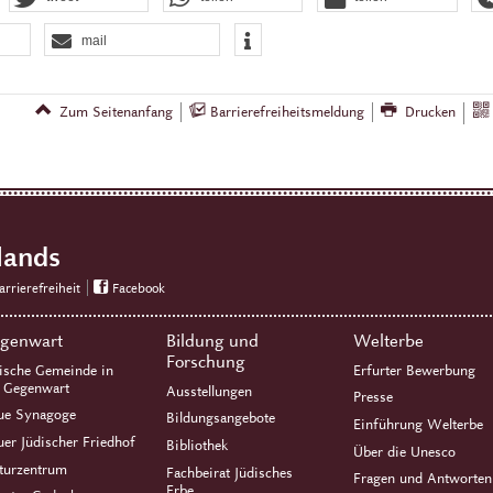
mail
Zum Seitenanfang
Barrierefreiheitsmeldung
Drucken
lands
arrierefreiheit
Facebook
genwart
Bildung und
Welterbe
Forschung
ische Gemeinde in
Erfurter Bewerbung
r Gegenwart
Ausstellungen
Presse
ue Synagoge
Bildungsangebote
Einführung Welterbe
er Jüdischer Friedhof
Bibliothek
Über die Unesco
turzentrum
Fachbeirat Jüdisches
Fragen und Antworten
Erbe