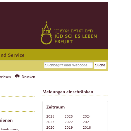
und Service
orlesen
Drucken
Meldungen einschränken
Zeitraum
2026
2025
2024
hienen
2023
2022
2021
2020
2019
2018
, Kunstmuseen,