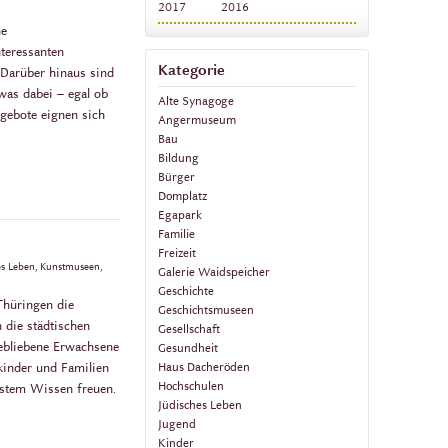
2017
2016
ne
nteressanten
Kategorie
 Darüber hinaus sind
was dabei – egal ob
Alte Synagoge
ngebote eignen sich
Angermuseum
Bau
Bildung
Bürger
Domplatz
Egapark
Familie
Freizeit
hes Leben, Kunstmuseen,
Galerie Waidspeicher
Geschichte
 Thüringen die
Geschichtsmuseen
 die städtischen
Gesellschaft
ebliebene Erwachsene
Gesundheit
Haus Dacheröden
kinder und Familien
Hochschulen
ustem Wissen freuen.
Jüdisches Leben
Jugend
Kinder