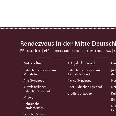
Rendezvous in der Mitte Deutsch
Übersicht
Hilfe
Impressum
Kontakt
Datenschutz
RSS
B
Mittelalter
19. Jahrhundert
Ge
Jüdische Gemeinde im
Jüdische Gemeinde im
Jüd
Mittelalter
19. Jahrhundert
de
Alte Synagoge
Kleine Synagoge
Ne
Mittelalterlicher
Alter Jüdischer Friedhof
Neu
Jüdischer Friedhof
Große Synagoge
Kul
Mikwe
Erf
Hebräische
Net
Handschriften
Leb
Erfurter Schatz