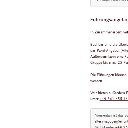
Führungsangebot
In Zusammenarbeit mit
Buchbar sind die Überb
das Paket-Angebot (Alt
Außerdem kann eine Füh
Gruppe bis max. 25 Pers
Die Führungen können g
werden.
Wir bieten außerdem Fü
unter
+49 361 655-1
Momentan ist das Bü
altesynagoge@erfurt
GmbH
unter
+49 36