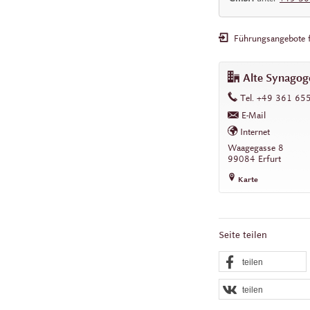
Führungsangebote 
Alte Synagog
work
Tel.
+49 361 65
E-Mail
Internet
work
Waagegasse 8
99084
Erfurt
Karte
Seite teilen
teilen
teilen