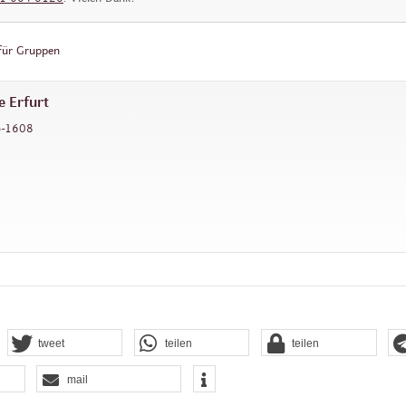
für Gruppen
e Erfurt
5-1608
tweet
teilen
teilen
mail