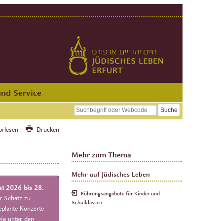
und Service
orlesen
Drucken
Mehr zum Thema
Mehr auf Jüdisches Leben
t 2026 bis 28.
Führungsangebote für Kinder und
r Schatz zu
Schulklassen
eplante Konzerte
ie unter den