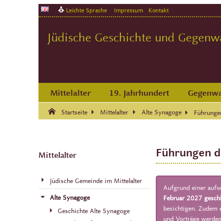
Leichte Sprache
Impressum
Kontakt
Jüdische Geschichte und Gegenwar
Mittelalter
19. Jahrhundert
Gegenwa
Suche:
Suche Ende.
Startseite
Mittelalter
Alte Synagoge
Führunge
Führungen d
Mittelalter
Jüdische Gemeinde im Mittelalter
Aufgrund einer auf
Alte Synagoge
Februar 2027 gesch
besichtigen. Zudem e
Geschichte Alte Synagoge
und Vorträge werden