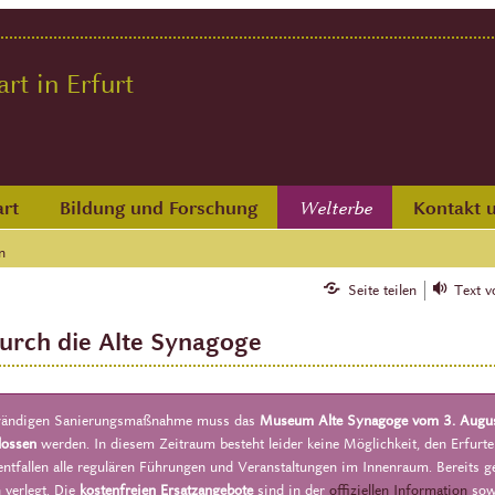
t in Erfurt
rt
Bildung und Forschung
Kontakt 
Welterbe
n
Seite teilen
Text v
urch die Alte Synagoge
wändigen Sanierungsmaßnahme
muss das
Museum Alte Synagoge vom 3. Augus
lossen
werden. In diesem Zeitraum besteht leider keine Möglichkeit, den Erfurte
ntfallen alle regulären Führungen und Veranstaltungen im Innenraum. Bereits g
 verlegt. Die
kostenfreien
Ersatzangebote
sind in der
offiziellen Information
sow