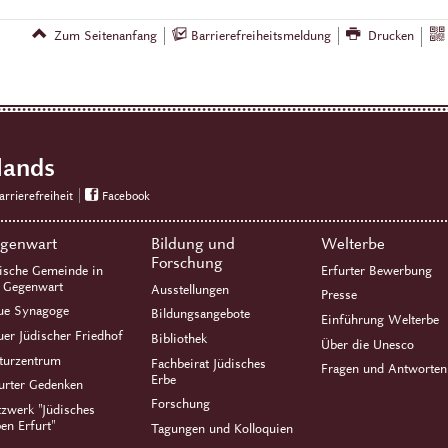
Zum Seitenanfang
Barrierefreiheitsmeldung
Drucken
lands
arrierefreiheit
Facebook
genwart
Bildung und
Welterbe
Forschung
ische Gemeinde in
Erfurter Bewerbung
r Gegenwart
Ausstellungen
Presse
ue Synagoge
Bildungsangebote
Einführung Welterbe
er Jüdischer Friedhof
Bibliothek
Über die Unesco
turzentrum
Fachbeirat Jüdisches
Fragen und Antworten
Erbe
urter Gedenken
Forschung
zwerk "Jüdisches
en Erfurt"
Tagungen und Kolloquien