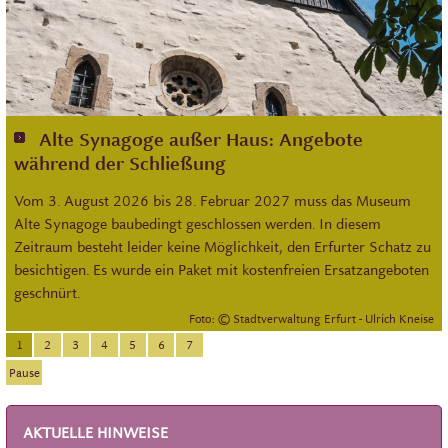
Alte Synagoge außer Haus: Angebote
Jiddisch/ייִדיש – Von den Anfängen bis zum
Inter Judeos – Open-Air-Dauerausstellung im
Arain! Der Erfurter Synagogenabend
Neue Fundstücke aus dem Erfurter Schatz
Unesco-Welterbeurkunde im Rathausfoyer
Aktuelle Gästebefragung: Ihre Meinung ist
während der Schließung
Buchdruck
jüdischen Quartier
uns wichtig!
aufgetaucht
präsentiert
Vom 3. August 2026 bis 28. Februar 2027 muss das Museum
Alte Synagoge baubedingt geschlossen werden. In diesem
Zeitraum besteht leider keine Möglichkeit, den Erfurter Schatz zu
besichtigen. Es wurde ein Paket mit kostenfreien Ersatzangeboten
geschnürt.
Foto: © Stadtverwaltung Erfurt - Ulrich Kneise
1
2
3
4
5
6
7
Pause
AKTUELLE HINWEISE