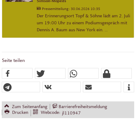
Simson-Mopeds
Pressemitteilung:
30.06.2026 10:35
Der Erinnerungsort Topf & Söhne lädt am 2. Juli
um 19:00 Uhr zu einem Podiumsgespräch mit
Dennis A. Baum aus New York ein. …
Seite teilen
Zum Seitenanfang
Barrierefreiheitsmeldung
Drucken
Webcode:
jl110947