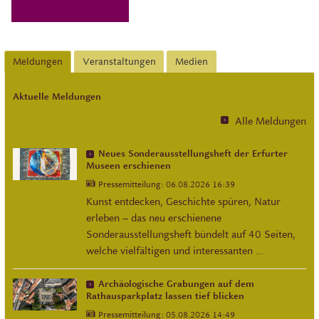
Meldungen
Veranstaltungen
Medien
Aktuelle Meldungen
Alle Meldungen
Neues Sonderausstellungsheft der Erfurter
Museen erschienen
Pressemitteilung:
06.08.2026 16:39
Kunst entdecken, Geschichte spüren, Natur
erleben – das neu erschienene
Sonderausstellungsheft bündelt auf 40 Seiten,
welche vielfältigen und interessanten …
Archäologische Grabungen auf dem
Rathausparkplatz lassen tief blicken
Pressemitteilung:
05.08.2026 14:49