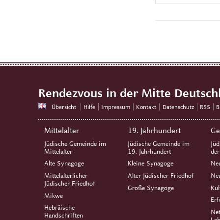
Rendezvous in der Mitte Deutsch
Übersicht
Hilfe
Impressum
Kontakt
Datenschutz
RSS
B
Mittelalter
19. Jahrhundert
Ge
Jüdische Gemeinde im
Jüdische Gemeinde im
Jüd
Mittelalter
19. Jahrhundert
de
Alte Synagoge
Kleine Synagoge
Ne
Mittelalterlicher
Alter Jüdischer Friedhof
Neu
Jüdischer Friedhof
Große Synagoge
Kul
Mikwe
Erf
Hebräische
Net
Handschriften
Leb