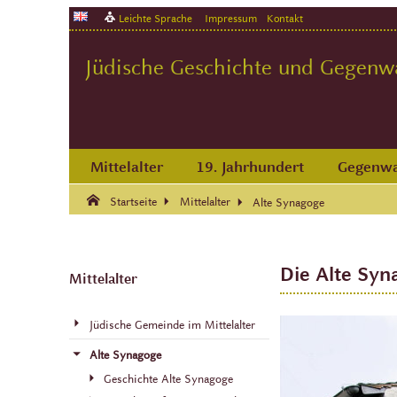
Leichte Sprache
Impressum
Kontakt
Jüdische Geschichte und Gegenwar
Mittelalter
19. Jahrhundert
Gegenwa
Suche:
Suche Ende.
Startseite
Mittelalter
Alte Synagoge
Die Alte Syn
Mittelalter
Jüdische Gemeinde im Mittelalter
Alte Synagoge
Geschichte Alte Synagoge