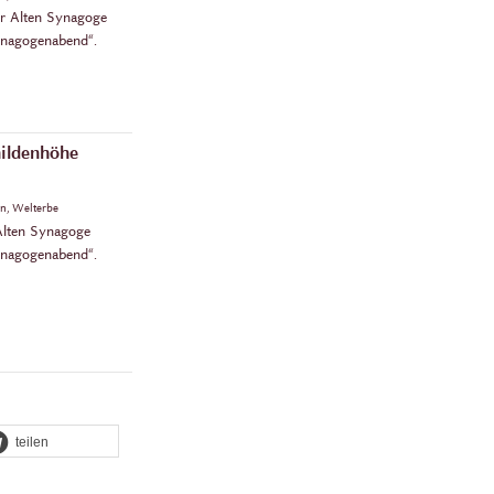
r Alten Synagoge
ynagogenabend“.
ildenhöhe
en, Welterbe
 Alten Synagoge
ynagogenabend“.
teilen