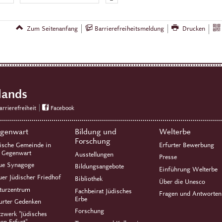
Zum Seitenanfang
Barrierefreiheitsmeldung
Drucken
lands
arrierefreiheit
Facebook
genwart
Bildung und
Welterbe
Forschung
ische Gemeinde in
Erfurter Bewerbung
r Gegenwart
Ausstellungen
Presse
ue Synagoge
Bildungsangebote
Einführung Welterbe
er Jüdischer Friedhof
Bibliothek
Über die Unesco
turzentrum
Fachbeirat Jüdisches
Fragen und Antworten
Erbe
urter Gedenken
Forschung
zwerk "Jüdisches
en Erfurt"