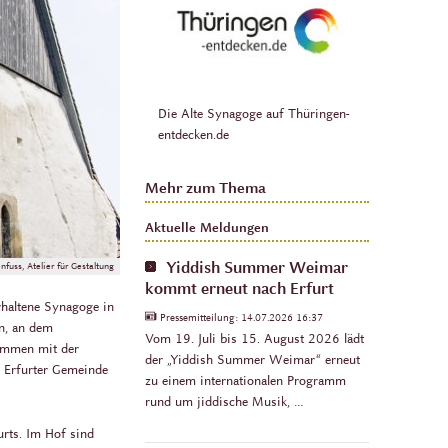
Die Alte Synagoge auf Thüringen-
entdecken.de
Mehr zum Thema
Aktuelle Meldungen
Yiddish Summer Weimar
fuss, Atelier für Gestaltung
kommt erneut nach Erfurt
rhaltene Synagoge in
Pressemitteilung:
14.07.2026 16:37
n, an dem
Vom 19. Juli bis 15. August 2026 lädt
sammen mit der
der „Yiddish Summer Weimar“ erneut
r Erfurter Gemeinde
zu einem internationalen Programm
rund um jiddische Musik, …
urts. Im Hof sind