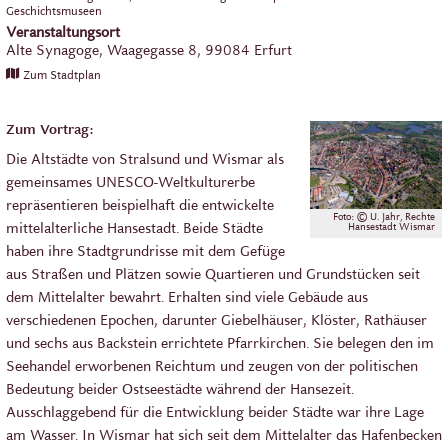
Geschichtsmuseen
Veranstaltungsort
Alte Synagoge,
Waagegasse 8,
99084
Erfurt
Zum Stadtplan
Zum Vortrag:
Die Altstädte von Stralsund und Wismar als
gemeinsames UNESCO-Weltkulturerbe
repräsentieren beispielhaft die entwickelte
Foto: © U. Jahr, Rechte
mittelalterliche Hansestadt. Beide Städte
Hansestadt Wismar
haben ihre Stadtgrundrisse mit dem Gefüge
aus Straßen und Plätzen sowie Quartieren und Grundstücken seit
dem Mittelalter bewahrt. Erhalten sind viele Gebäude aus
verschiedenen Epochen, darunter Giebelhäuser, Klöster, Rathäuser
und sechs aus Backstein errichtete Pfarrkirchen. Sie belegen den im
Seehandel erworbenen Reichtum und zeugen von der politischen
Bedeutung beider Ostseestädte während der Hansezeit.
Ausschlaggebend für die Entwicklung beider Städte war ihre Lage
am Wasser. In Wismar hat sich seit dem Mittelalter das Hafenbecken