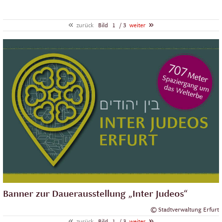
zurück
Bild
1
/ 3
weiter
Banner zur Dauerausstellung „Inter Judeos“
© Stadtverwaltung Erfurt
zurück
Bild
1
/ 3
weiter