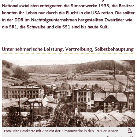
Nationalsozialisten enteigneten die Simsonwerke 1935, die Besitzer
konnten ihr Leben nur durch die Flucht in die USA retten. Die später
in der DDR im Nachfolgeunternehmen hergestellten Zweiräder wie
die SR1, die Schwalbe und die S51 sind bis heute Kult.
Unternehmerische Leistung, Vertreibung, Selbstbehauptung
Foto: Alte Postkarte mit Ansicht der Simsonwerke in den 1920er Jahren
V