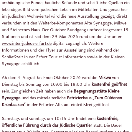
archäologische Funde, bauliche Befunde und schriftliche Quellen ein
lebendiges Bild vom jüdischen Leben im Mittelalter. Und genau hier
im jüdischen Wohnviertel wird die neue Ausstellung gezeigt, direkt
verbunden mit den Welterbe-Komponenten Alte Synagoge, Mikwe
und Steinernes Haus. Der Outdoor-Rundgang umfasst insgesamt 19
Stationen und ist seit dem 29. Mai 2026 rund um die Uhr unter
www.inter-judeos-erfurt.de
digital zugänglich. Weitere
Informationen und der Flyer zur Ausstellung sind während der
Schließzeit in der Erfurt Tourist Information sowie in der Kleinen
Synagoge erhältlich.
Ab dem 4. August bis Ende Oktober 2026 wird die
Mikwe
von
Dienstag bis Sonntag von 10:00 bis 18:00 Uhr
kostenfrei geöffnet
sein. Zur gleichen Zeit haben auch die
Begegnungsstätte Kleine
Synagoge
und das mittelalterliche
Patrizierhaus „Zum Güldenen
Krönbacken“
in der Erfurter Altstadt eintrittsfrei
geöffnet.
Samstags und sonntags um 10:15 Uhr findet eine
kostenfreie,
öffentliche Führung durch das Jüdische Quartier
statt. Die Dauer
beträgt etwa 90 Minuten. Gestartet wird am Benediktsplatz, vor der