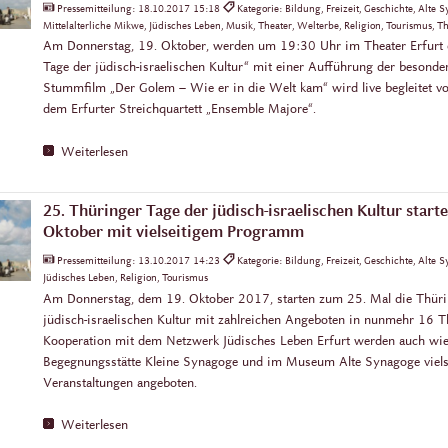
Pressemitteilung:
18.10.2017 15:18
Kategorie: Bildung, Freizeit, Geschichte, Alte
Mittelalterliche Mikwe, Jüdisches Leben, Musik, Theater, Welterbe, Religion, Tourismus, Th
Am Donnerstag, 19. Oktober, werden um 19:30 Uhr im Theater Erfurt d
Tage der jüdisch-israelischen Kultur“ mit einer Aufführung der besonder
Stummfilm „Der Golem – Wie er in die Welt kam“ wird live begleitet v
dem Erfurter Streichquartett „Ensemble Majore“.
Weiterlesen
25. Thüringer Tage der jüdisch-israelischen Kultur start
Oktober mit vielseitigem Programm
Pressemitteilung:
13.10.2017 14:23
Kategorie: Bildung, Freizeit, Geschichte, Alte
Jüdisches Leben, Religion, Tourismus
Am Donnerstag, dem 19. Oktober 2017, starten zum 25. Mal die Thüri
jüdisch-israelischen Kultur mit zahlreichen Angeboten in nunmehr 16 Th
Kooperation mit dem Netzwerk Jüdisches Leben Erfurt werden auch wie
Begegnungsstätte Kleine Synagoge und im Museum Alte Synagoge viels
Veranstaltungen angeboten.
Weiterlesen