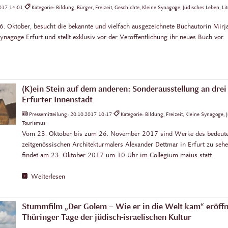
2017 14:01
Kategorie: Bildung, Bürger, Freizeit, Geschichte, Kleine Synagoge, Jüdisches Leben, Lit
 Oktober, besucht die bekannte und vielfach ausgezeichnete Buchautorin Mirj
nagoge Erfurt und stellt exklusiv vor der Veröffentlichung ihr neues Buch vor.
(K)ein Stein auf dem anderen: Sonderausstellung an drei
Erfurter Innenstadt
Pressemitteilung:
20.10.2017 10:17
Kategorie: Bildung, Freizeit, Kleine Synagoge, 
Tourismus
Vom 23. Oktober bis zum 26. November 2017 sind Werke des bedeut
zeitgenössischen Architekturmalers Alexander Dettmar in Erfurt zu seh
findet am 23. Oktober 2017 um 10 Uhr im Collegium maius statt.
Weiterlesen
Stummfilm „Der Golem – Wie er in die Welt kam“ eröffne
Thüringer Tage der jüdisch-israelischen Kultur