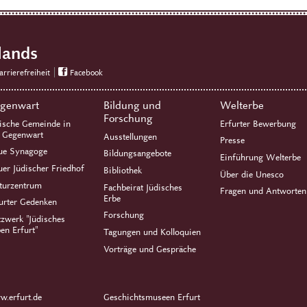
lands
arrierefreiheit
Facebook
genwart
Bildung und
Welterbe
Forschung
ische Gemeinde in
Erfurter Bewerbung
r Gegenwart
Ausstellungen
Presse
ue Synagoge
Bildungsangebote
Einführung Welterbe
er Jüdischer Friedhof
Bibliothek
Über die Unesco
turzentrum
Fachbeirat Jüdisches
Fragen und Antworten
Erbe
urter Gedenken
Forschung
zwerk "Jüdisches
en Erfurt"
Tagungen und Kolloquien
Vorträge und Gespräche
.erfurt.de
Geschichtsmuseen Erfurt