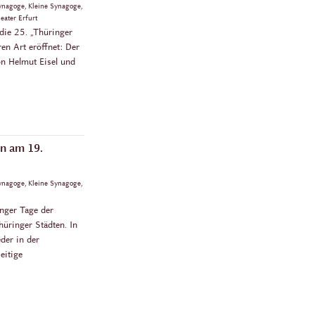
 Synagoge, Kleine Synagoge,
eater Erfurt
ie 25. „Thüringer
en Art eröffnet: Der
on Helmut Eisel und
en am 19.
 Synagoge, Kleine Synagoge,
nger Tage der
üringer Städten. In
der in der
eitige