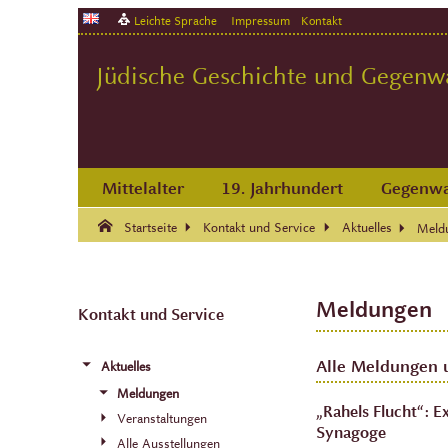
Leichte Sprache
Impressum
Kontakt
Jüdische Geschichte und Gegenwar
Mittelalter
19. Jahrhundert
Gegenwa
Suche:
Suche Ende.
Startseite
Kontakt und Service
Aktuelles
Meld
Meldungen
Kontakt und Service
Alle Meldungen 
Aktuelles
Meldungen
„Rahels Flucht“: E
Veranstaltungen
Synagoge
Alle Ausstellungen