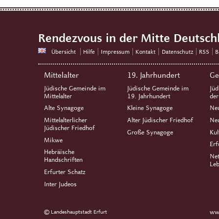
Rendezvous in der Mitte Deutsch
Übersicht
Hilfe
Impressum
Kontakt
Datenschutz
RSS
B
Mittelalter
19. Jahrhundert
Ge
Jüdische Gemeinde im
Jüdische Gemeinde im
Jüd
Mittelalter
19. Jahrhundert
de
Alte Synagoge
Kleine Synagoge
Ne
Mittelalterlicher
Alter Jüdischer Friedhof
Neu
Jüdischer Friedhof
Große Synagoge
Kul
Mikwe
Erf
Hebräische
Net
Handschriften
Leb
Erfurter Schatz
Inter Judeos
© Landeshauptstadt Erfurt
www