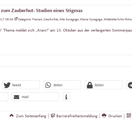
zum Zauberhut: Studien eines Stigmas
2017 08:06
Kategorie: Freizeit, Geschichte, Alte Synagoge, Kleine Synagoge, Mittelalterliche Mikw
“ Thema meldet sich „Arain!“ am 10. Oktober aus der verlängerten Sommerpau
tweet
teilen
teilen
mail
Zum Seitenanfang
Barrierefreiheitsmeldung
Drucken