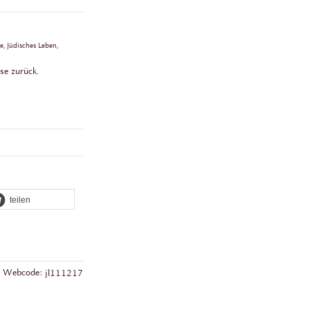
e, Jüdisches Leben,
se zurück.
teilen
Webcode:
jl111217