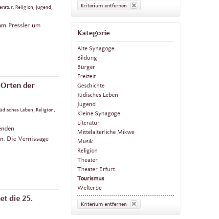
Kriterium entfernen
eratur, Religion, Jugend,
am Pressler um
Kategorie
Alte Synagoge
Bildung
Bürger
Freizeit
 Orten der
Geschichte
Jüdisches Leben
Jugend
Jüdisches Leben, Religion,
Kleine Synagoge
Literatur
enden
Mittelalterliche Mikwe
en. Die Vernissage
Musik
Religion
Theater
Theater Erfurt
Tourismus
Welterbe
t die 25.
Kriterium entfernen