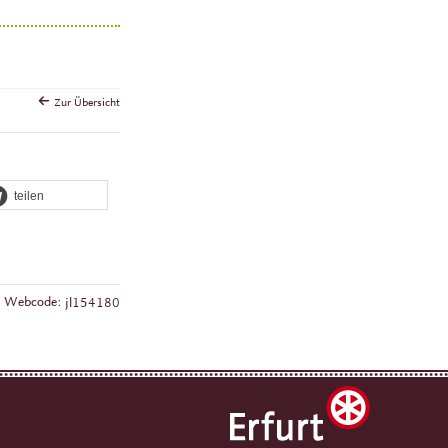
Zur Übersicht
teilen
Webcode:
jl154180