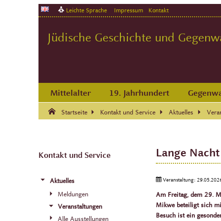
Leichte Sprache
Impressum
Kontakt
Jüdische Geschichte und Gegenwar
Mittelalter
19. Jahrhundert
Gegenwa
Suche:
Suche Ende.
Startseite
Kontakt und Service
Aktuelles
Vera
Lange Nacht 
Kontakt und Service
Veranstaltung:
29.05.202
Aktuelles
Meldungen
Am Freitag, dem 29. Mai
Mikwe beteiligt sich m
Veranstaltungen
Besuch ist ein gesonder
Alle Ausstellungen