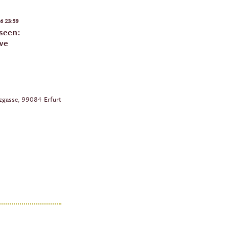
6 23:59
seen:
kwe
zgasse,
99084
Erfurt