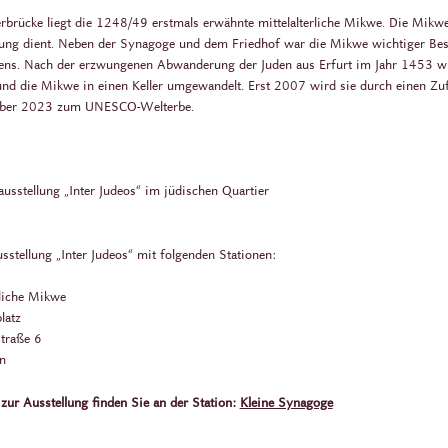
erbrücke liegt die 1248/49 erstmals erwähnte mittelalterliche Mikwe. Die Mikwe
igung dient. Neben der Synagoge und dem Friedhof war die Mikwe wichtiger Bes
ens. Nach der erzwungenen Abwanderung der Juden aus Erfurt im Jahr 1453 w
und die Mikwe in einen Keller umgewandelt. Erst 2007 wird sie durch einen Zuf
ember 2023 zum UNESCO-Welterbe.
usstellung „Inter Judeos“ im jüdischen Quartier
stellung „Inter Judeos“ mit folgenden Stationen:
erliche Mikwe
latz
straße 6
n
zur Ausstellung finden Sie an der Station:
Kleine Synagoge