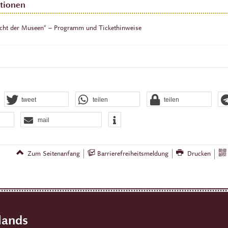
tionen
cht der Museen“ – Programm und Tickethinweise
tweet
teilen
teilen
mail
Zum Seitenanfang
Barrierefreiheitsmeldung
Drucken
lands