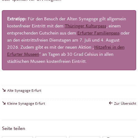
Extratipp:
Für den Besuch der Alten Synagoge gilt allgemein
kostenfreier Eintritt mit dem
Thüringer Kulturpass
, einem
entsprechenden Gutschein aus dem
Erfurter Familienpass
oder
an den eintrittsfreien Dienstagen am 7. Juli und 4. August
2026. Zudem gibt es mit der neuen Aktion „
Hitzefrei in den
Erfurter Museen
“ an Tagen ab 30 Grad Celsius in allen
städtischen Museen kostenfreien Eintritt.
Alte Synagoge Erfurt
Kleine Synagoge Erfurt
Zur Übersicht
Seite teilen